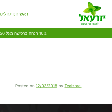
Ski
t
ראשי
חנות
חליטו
conten
10% הנחה ברכישה מעל 450 ש"ח ממגוון החליטות* | משלוחים לכל חלקי הארץ | איסוף עצמי בחנות הראשית | כשר לפסח
Posted on
12/03/2018
by
TeaIzrael