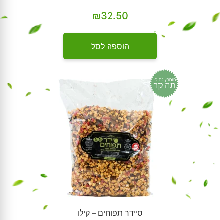
₪
32.50
הוספה לסל
סיידר תפוחים – קילו