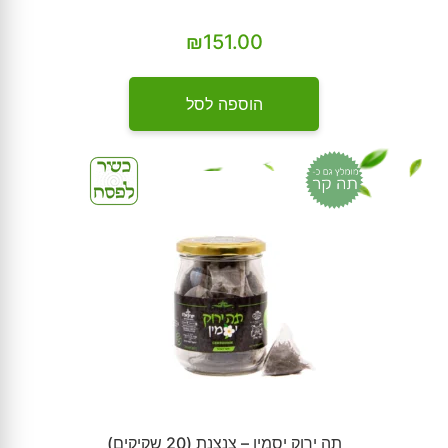
₪
151.00
הוספה לסל
תה ירוק יסמין – צנצנת (20 שקיקים)