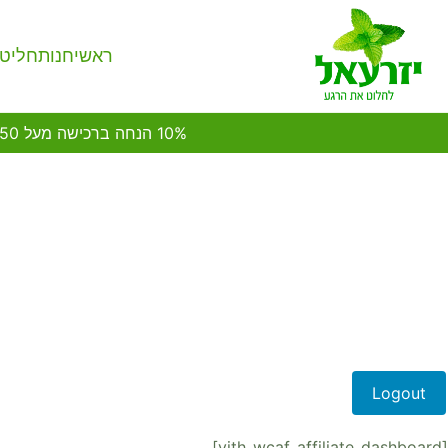
Ski
t
ראשי
חנות
חליטו
conten
10% הנחה ברכישה מעל 450 ש"ח ממגוון החליטות* | משלוחים לכל חלקי הארץ | איסוף עצמי בחנות הראשית | כשר לפסח
Logout
[yith_wcaf_affiliate_dashboard]