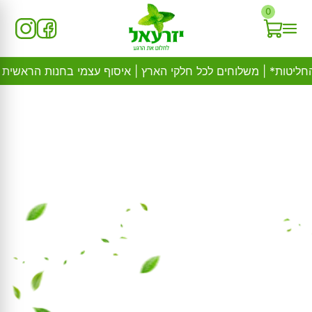
Ski
0
t
conten