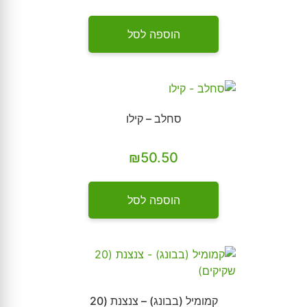
הוספה לסל
סחלב – קילו
₪
50.50
הוספה לסל
קמומיל (בבונג) – צנצנת (20