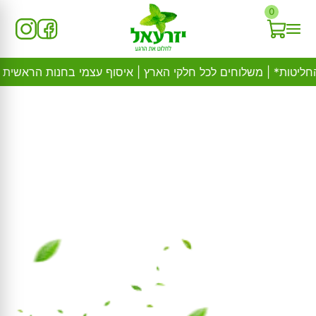
Ski
0
t
conten