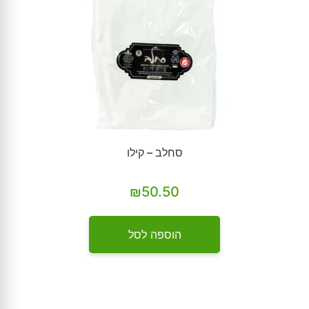
סחלב – קילו
₪
50.50
הוספה לסל