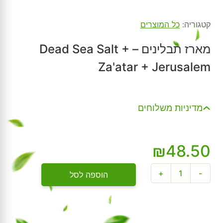
קטגוריה:
כל המוצרים
מארז תבלינים – Dead Sea Salt +
Za'atar + Jerusalem
מדיניות משלוחים
₪
48.50
כמות
+
-
הוספה לסל
של
מארז
תבלינים
-