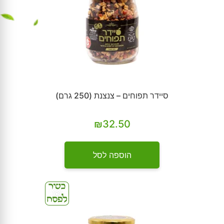
סיידר תפוחים – צנצנת (250 גרם)
₪
32.50
הוספה לסל