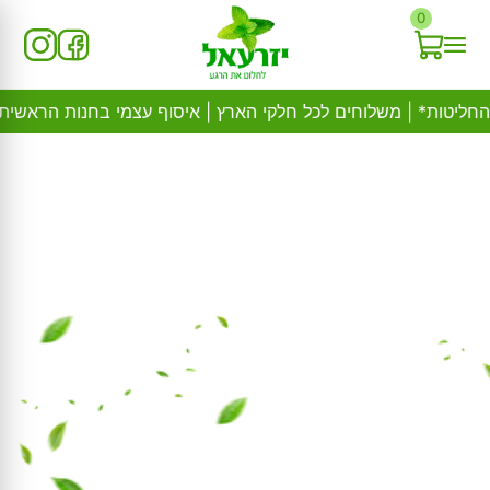
Ski
0
t
conten