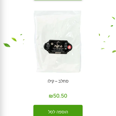
סחלב – קילו
₪
50.50
הוספה לסל